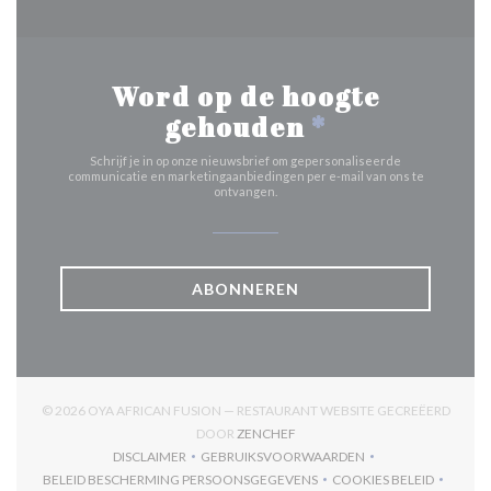
Word op de hoogte
gehouden
*
Schrijf je in op onze nieuwsbrief om gepersonaliseerde
communicatie en marketingaanbiedingen per e-mail van ons te
ontvangen.
ABONNEREN
© 2026 OYA AFRICAN FUSION — RESTAURANT WEBSITE GECREËERD
((OPENT IN EEN NIEUW VENSTER
DOOR
ZENCHEF
DISCLAIMER
GEBRUIKSVOORWAARDEN
((OPENT IN EEN NIEUW VENSTER))
((OPENT IN EEN NIEUW VENSTER)
BELEID BESCHERMING PERSOONSGEGEVENS
COOKIES BELEID
((OPENT IN EEN NIEUW VENSTER))
((OPENT IN EEN