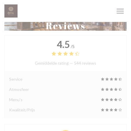
Cookies beheer paneel
Reviews
4.5
/5
Gemiddelde rating —
544 reviews
Service
Atmosfeer
Menu's
Kwaliteit/Prijs