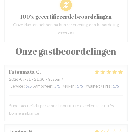
100% gecertificeerde beoordelingen
Onze klanten hebben na hun reservering een beoordeling
gegeven
Onze gastbeoordelingen
Fatoumata
C
2026-07-31
- 21:30 - Gasten 7
Service
:
5
/5
Atmosfeer
:
5
/5
Keuken
:
5
/5
Kwaliteit / Prijs
:
5
/5
Super accueil du personnel, nourriture excellente, et très
bonne ambiance
Jemima
K