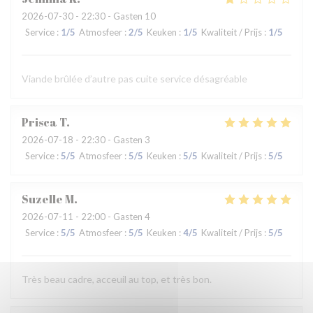
2026-07-30
- 22:30 - Gasten 10
Service
:
1
/5
Atmosfeer
:
2
/5
Keuken
:
1
/5
Kwaliteit / Prijs
:
1
/5
Viande brûlée d’autre pas cuite service désagréable
Prisca
T
2026-07-18
- 22:30 - Gasten 3
Service
:
5
/5
Atmosfeer
:
5
/5
Keuken
:
5
/5
Kwaliteit / Prijs
:
5
/5
Suzelle
M
2026-07-11
- 22:00 - Gasten 4
Service
:
5
/5
Atmosfeer
:
5
/5
Keuken
:
4
/5
Kwaliteit / Prijs
:
5
/5
Très beau cadre, acceuil au top, et très bon.