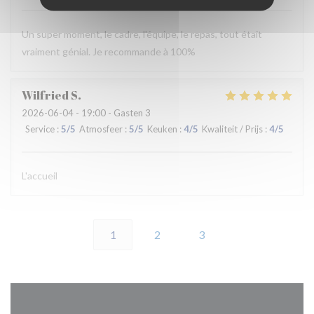
Un super moment, le cadre, l'équipe, le repas, tout était
vraiment génial. Je recommande à 100%
Wilfried
S
2026-06-04
- 19:00 - Gasten 3
Service
:
5
/5
Atmosfeer
:
5
/5
Keuken
:
4
/5
Kwaliteit / Prijs
:
4
/5
L'accueil
1
2
3