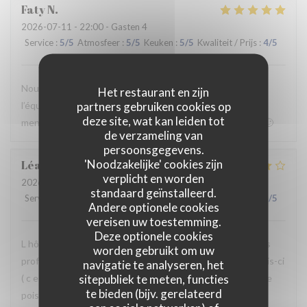
Faty
N
2026-07-11
- 22:00 - Gasten 4
Service
:
5
/5
Atmosfeer
:
5
/5
Keuken
:
5
/5
Kwaliteit / Prijs
:
4
/5
Nous avons passé un moment mémorable !! Merci à toute
Het restaurant en zijn
partners gebruiken cookies op
l’équipe ! De la cuisine au service en salle sans oublier le dj
deze site, wat kan leiden tot
mention spéciale !Nous reviendrons sûrement sous peu!🙂
de verzameling van
persoonsgegevens.
'Noodzakelijke' cookies zijn
Léa
K
verplicht en worden
2026-06-27
- 22:00 - Gasten 5
standaard geïnstalleerd.
Service
:
5
/5
Atmosfeer
:
5
/5
Keuken
:
3
/5
Kwaliteit / Prijs
:
4
/5
Andere optionele cookies
vereisen uw toestemming.
Deze optionele cookies
L hôtesse à l entrée et la serveuse ont été superbes! Très
worden gebruikt om uw
professionnel, accueillante souriante . Par contre cette fois-ci
navigatie te analyseren, het
sitepubliek te meten, functies
( c est la 3 eme fois que je viens) La nourriture était tiède le
te bieden (bijv. gerelateerd
poisson et les côtelettes trop cuites. Le Mr qui répond au