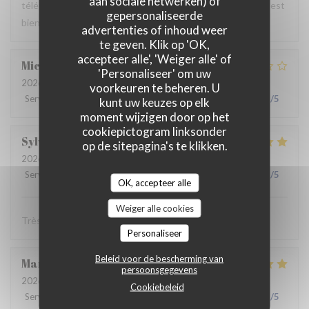
aan sociale netwerken) of
téléphone n est pas très courtois. Dans l ensemble tout s est
gepersonaliseerde
bien passé. Merci
advertenties of inhoud weer
te geven. Klik op 'OK,
accepteer alle', 'Weiger alle' of
Micha
W
'Personaliseer' om uw
2026-06-26
- 22:30 - Gasten 2
voorkeuren te beheren. U
Service
:
3
/5
Atmosfeer
:
3
/5
Keuken
:
2
/5
Kwaliteit / Prijs
:
3
/5
kunt uw keuzes op elk
moment wijzigen door op het
cookiepictogram linksonder
Sylvie
D
op de sitepagina's te klikken.
2026-06-20
- 20:30 - Gasten 4
Service
:
5
/5
Atmosfeer
:
5
/5
Keuken
:
5
/5
Kwaliteit / Prijs
:
5
/5
OK, accepteer alle
Weiger alle cookies
Très bon service et les plats délicieux
Personaliseer
Beleid voor de bescherming van
Marie-Fred
N
persoonsgegevens
2026-06-13
- 20:30 - Gasten 4
Cookiebeleid
Service
:
5
/5
Atmosfeer
:
5
/5
Keuken
:
5
/5
Kwaliteit / Prijs
:
5
/5