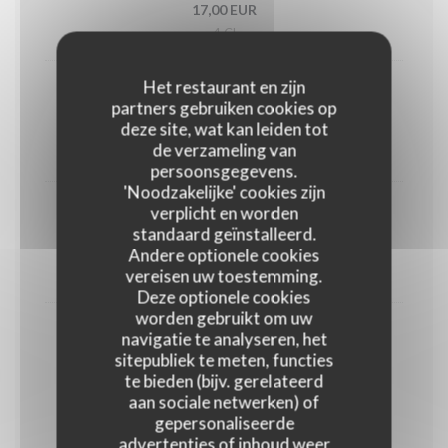
17,00 EUR
4 Cl
Het restaurant en zijn
Johnnie Walker Red label
partners gebruiken cookies op
deze site, wat kan leiden tot
9,00 EUR
de verzameling van
4 Cl
persoonsgegevens.
'Noodzakelijke' cookies zijn
verplicht en worden
Gin Tanqueray
standaard geïnstalleerd.
16,00 EUR
Andere optionele cookies
vereisen uw toestemming.
4 Cl
Deze optionele cookies
worden gebruikt om uw
Vodka Belvédère
navigatie te analyseren, het
sitepubliek te meten, functies
14,00 EUR
te bieden (bijv. gerelateerd
4 Cl
aan sociale netwerken) of
gepersonaliseerde
advertenties of inhoud weer