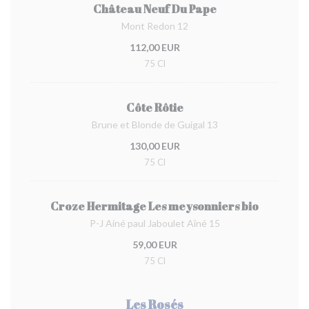
Château Neuf Du Pape
Mont Redon 12
112,00 EUR
75 Cl
Côte Rôtie
Brune et Blonde de Guigal 13
130,00 EUR
75 Cl
Croze Hermitage Les meysonniers bio
P-J Ainé paul Jaboulet Aîné 15
59,00 EUR
75 Cl
Les Rosés