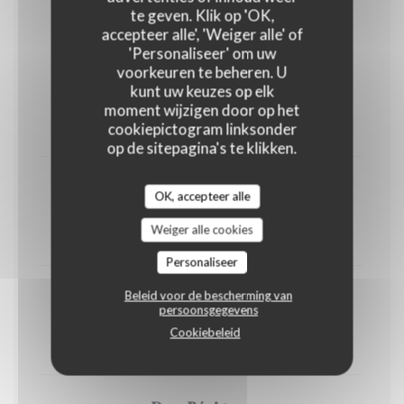
Les Champagnes
te geven. Klik op 'OK,
accepteer alle', 'Weiger alle' of
'Personaliseer' om uw
voorkeuren te beheren. U
Moet & Chandon Rosé Imperial
kunt uw keuzes op elk
moment wijzigen door op het
16,00 EUR
cookiepictogram linksonder
12 Cl
op de sitepagina's te klikken.
Veuve Clicquot Ponsardin Carte Jaune
OK, accepteer alle
145,00 EUR
Weiger alle cookies
75 Cl
Personaliseer
Beleid voor de bescherming van
Moet & Chandon Brut Imperial
persoonsgegevens
125,00 EUR
Cookiebeleid
75 Cl