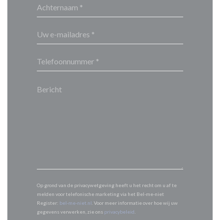
Op grond van de privacywetgeving heeft u het recht om u af te
melden voor telefonische marketing via het Bel-me-niet
Register:
bel-me-niet.nl
. Voor meer informatie over hoe wij uw
gegevens verwerken, zie ons
privacybeleid
.