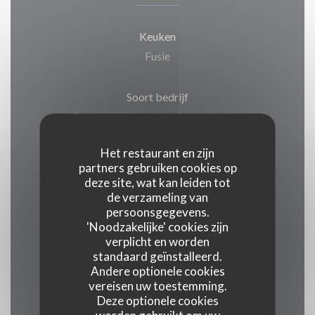
Keuken
Fusie
Soort bedrijf
Restaurant convivial, Cuisine fusion
Het restaurant en zijn
Diensten
partners gebruiken cookies op
Continue service, Verwarmd terras,
deze site, wat kan leiden tot
de verzameling van
kamerdienaar, Gratis wifi
persoonsgegevens.
'Noodzakelijke' cookies zijn
Betaalmethoden
verplicht en worden
standaard geïnstalleerd.
Paiement Sans ContactPaiement Sans Contact,
Andere optionele cookies
Eurocard / Mastercard, restaurant van Titres,
vereisen uw toestemming.
Contant geld, Visa, American Express,
Deze optionele cookies
worden gebruikt om uw