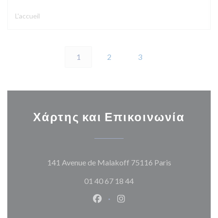
L'accueil
1
2
3
Χάρτης και Επικοινωνία
((ανοίγει σε 
141 Avenue de Malakoff 75116 Paris
01 40 67 18 44
Facebook ((ανοίγει σε νέο παρά
Instagram ((ανοίγει σε νέ