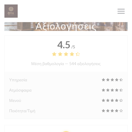
Πίνακας διαχείρισης "Μπισκότων" (Cookies)
Αξιολογήσεις
4.5
/5
Μέση βαθμολογία —
544 αξιολογήσεις
Υπηρεσία
Ατμόσφαιρα
Μενού
Ποιότητα/Τιμή