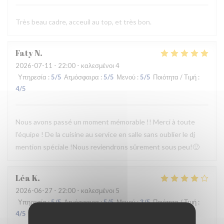
Très beau cadre, acceuil au top, et très bon.
Faty
N
2026-07-11
- 22:00 - καλεσμένοι 4
Υπηρεσία
:
5
/5
Ατμόσφαιρα
:
5
/5
Μενού
:
5
/5
Ποιότητα / Τιμή
:
4
/5
Nous avons passé un moment mémorable !! Merci à toute
l’équipe ! De la cuisine au service en salle sans oublier le dj
mention spéciale !Nous reviendrons sûrement sous peu!🙂
Léa
K
2026-06-27
- 22:00 - καλεσμένοι 5
Υπηρεσία
:
5
/5
Ατμόσφαιρα
:
5
/5
Μενού
:
3
/5
Ποιότητα / Τιμή
:
4
/5