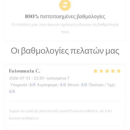
100% πιστοποιημένες βαθμολογίες
Οι πελάτες μας που έκαναν κράτηση έδωσαν τη βαθμολογία
τους
Οι βαθμολογίες πελατών μας
Fatoumata
C
2026-07-31
- 21:30 - καλεσμένοι 7
Υπηρεσία
:
5
/5
Ατμόσφαιρα
:
5
/5
Μενού
:
5
/5
Ποιότητα / Τιμή
:
5
/5
Super accueil du personnel, nourriture excellente, et très
bonne ambiance