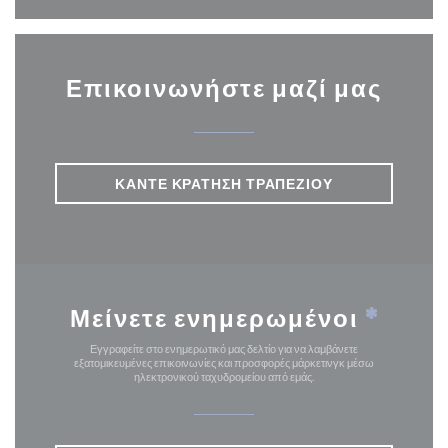
Επικοινωνήστε μαζί μας
ΚΆΝΤΕ ΚΡΆΤΗΣΗ ΤΡΑΠΕΖΙΟΎ
Μείνετε ενημερωμένοι
*
Εγγραφείτε στο ενημερωτικό μας δελτίο για να λαμβάνετε
εξατομικευμένες επικοινωνίες και προσφορές μάρκετινγκ μέσω
ηλεκτρονικού ταχυδρομείου από εμάς.