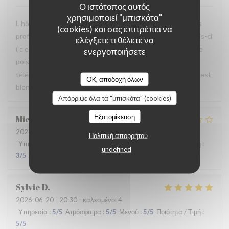
Ο ιστότοπος αυτός
χρησιμοποιεί "μπισκότα"
L hôtesse à l entrée et la serveuse ont été superbes! Très
(cookies) και σας επιτρέπει να
professionnel, accueillante souriante . Par contre cette fois-ci
ελέγξετε τι θέλετε να
( c est la 3 eme fois que je viens) La nourriture était tiède le
ενεργοποιήσετε
poisson et les côtelettes trop cuites. Le Mr qui répond au
téléphone n est pas très courtois. Dans l ensemble tout s est
OK, αποδοχή όλων
bien passé. Merci
Απόρριψε όλα τα "μπισκότα" (cookies)
Εξατομίκευση
Micha
W
2026-06-26
- 22:30 - καλεσμένοι 2
Πολιτική απορρήτου
Υπηρεσία
:
3
/5
Ατμόσφαιρα
:
3
/5
Μενού
:
2
/5
Ποιότητα / Τιμή
:
undefined
3
/5
Sylvie
D
2026-06-20
- 20:30 - καλεσμένοι 4
Υπηρεσία
:
5
/5
Ατμόσφαιρα
:
5
/5
Μενού
:
5
/5
Ποιότητα / Τιμή
:
5
/5