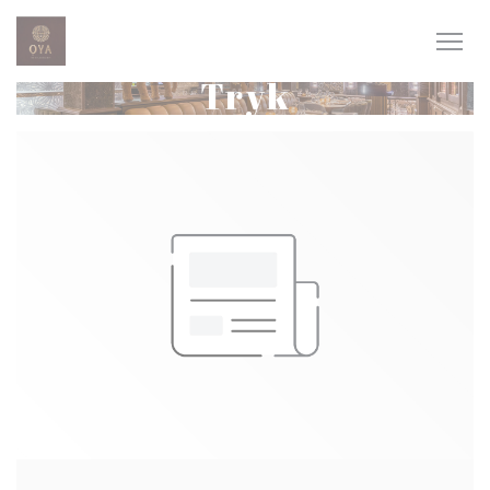
CCookie-styringspanel
Tryk