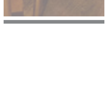
OYA African fusion
OYA Fusion vous accueille du mardi au vendredi
de 12H00 à 02H00 et samedi de 17H30 à 2H00,
à quelques pas de la porte Maillot et du Palais des
Congrès.
Plus qu'un simple restaurant, OYA Fusion est un
lieu de convivialité et de partage.