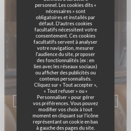
personnel. Les cookies dits «
nécessaires » sont
obligatoires et installés par
défaut. D'autres cookies
facultatifs nécessitent votre
consentement. Ces cookies
facultatifs servent à analyser
votre navigation, mesurer
l'audience du site, proposer
des fonctionnalités (ex : en
OYA African fusion
lien avec les réseaux sociaux)
ou afficher des publicités ou
RESTAURANT CONVIVIAL, CUISINE
contenus personnalisés.
FUSION
|
PARIS
Cliquez sur « Tout accepter »,
« Tout refuser » ou «
Personnaliser » pour gérer
RÉSERVER
vos préférences. Vous pouvez
modifier vos choix à tout
moment en cliquant sur l'icône
représentant un cookie en bas
à gauche des pages du site.