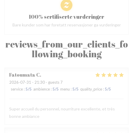
100% sertifiserte vurderinger
Bare kunder som har foretatt reservasjoner ga vurderinger
reviews_from_our_clients_fo
llowing_booking
Fatoumata
C
2026-07-31
- 21:30 - guests 7
service
:
5
/5
ambience
:
5
/5
menu
:
5
/5
quality_price
:
5
/5
Super accueil du personnel, nourriture excellente, et très
bonne ambiance