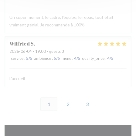
Un super moment, le cadre, l'équipe, le repas, tout était
vraiment génial. Je recommande à 100%
Wilfried
S
2026-06-04
- 19:00 - guests 3
service
:
5
/5
ambience
:
5
/5
menu
:
4
/5
quality_price
:
4
/5
L'accueil
1
2
3