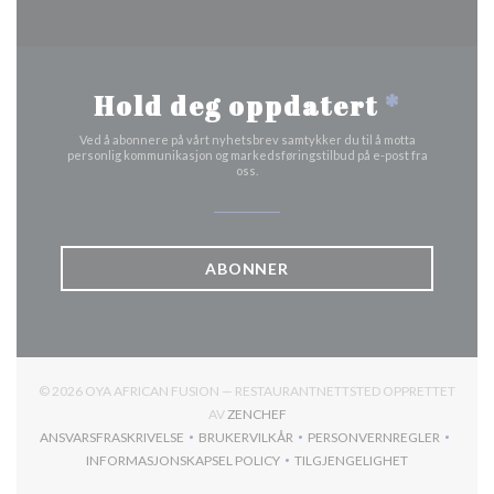
Hold deg oppdatert
*
Ved å abonnere på vårt nyhetsbrev samtykker du til å motta
personlig kommunikasjon og markedsføringstilbud på e-post fra
oss.
ABONNER
© 2026 OYA AFRICAN FUSION — RESTAURANTNETTSTED OPPRETTET
((ÅPNER I ET NYTT VINDU))
AV
ZENCHEF
ANSVARSFRASKRIVELSE
BRUKERVILKÅR
PERSONVERNREGLER
((ÅPNER I ET NYTT VINDU))
((ÅPNER I ET NYTT VINDU))
((ÅPNER I ET NYTT
INFORMASJONSKAPSEL POLICY
TILGJENGELIGHET
((ÅPNER I ET NYTT VINDU))
((ÅPNER I ET NYTT VIND