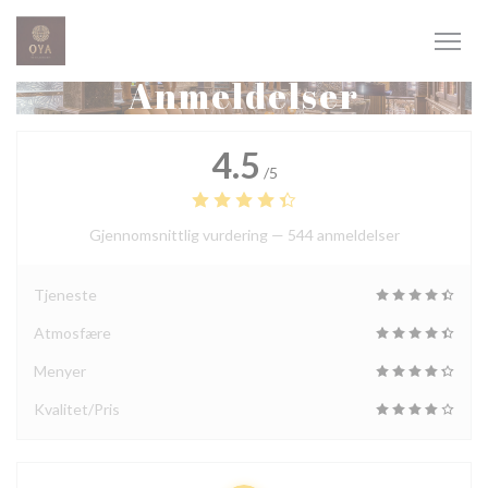
Panel for informasjonskapsler
Anmeldelser
4.5
/5
Gjennomsnittlig vurdering —
544 anmeldelser
Tjeneste
Atmosfære
Menyer
Kvalitet/Pris