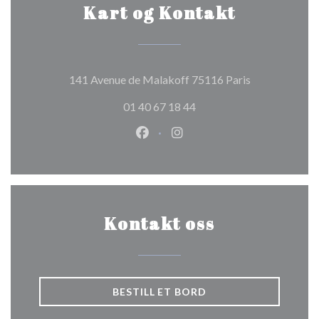
Kart og Kontakt
((åpner i et ny
141 Avenue de Malakoff 75116 Paris
01 40 67 18 44
Facebook ((åpner i et nytt vindu
Instagram ((åpner i et nytt
Kontakt oss
BESTILL ET BORD