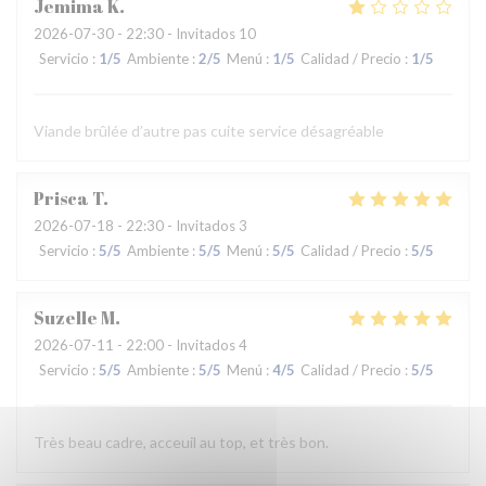
Jemima
K
2026-07-30
- 22:30 - Invitados 10
Servicio
:
1
/5
Ambiente
:
2
/5
Menú
:
1
/5
Calidad / Precio
:
1
/5
Viande brûlée d’autre pas cuite service désagréable
Prisca
T
2026-07-18
- 22:30 - Invitados 3
Servicio
:
5
/5
Ambiente
:
5
/5
Menú
:
5
/5
Calidad / Precio
:
5
/5
Suzelle
M
2026-07-11
- 22:00 - Invitados 4
Servicio
:
5
/5
Ambiente
:
5
/5
Menú
:
4
/5
Calidad / Precio
:
5
/5
Très beau cadre, acceuil au top, et très bon.