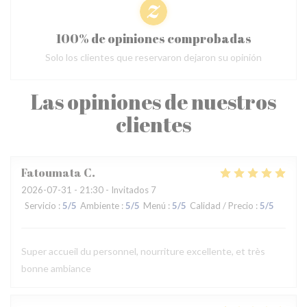
100% de opiniones comprobadas
Solo los clientes que reservaron dejaron su opinión
Las opiniones de nuestros
clientes
Fatoumata
C
2026-07-31
- 21:30 - Invitados 7
Servicio
:
5
/5
Ambiente
:
5
/5
Menú
:
5
/5
Calidad / Precio
:
5
/5
Super accueil du personnel, nourriture excellente, et très
bonne ambiance