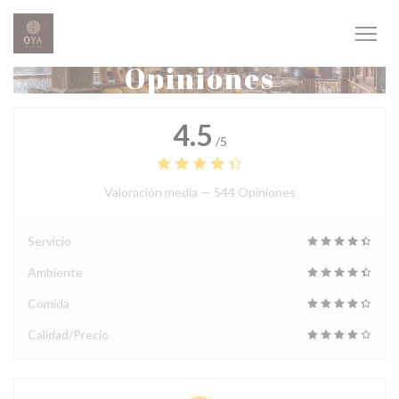
Personalización de sus opciones de cookies
Opiniones
4.5
/5
Valoración media —
544 Opiniones
Servicio
Ambiente
Comida
Calidad/Precio