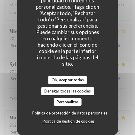
publicidad o contenidos
téléphone n est pas très courtois. Dans l ensemble tout s est
personalizados. Haga clic en
bien passé. Merci
'Aceptar todo', 'Rechazar
todo' o 'Personalizar' para
gestionar sus preferencias.
Micha
W
Puede cambiar sus opciones
en cualquier momento
2026-06-26
- 22:30 - Invitados 2
haciendo clic en el icono de
Servicio
:
3
/5
Ambiente
:
3
/5
Menú
:
2
/5
Calidad / Precio
:
3
/5
cookie en la parte inferior
izquierda de las páginas del
sitio.
Sylvie
D
2026-06-20
- 20:30 - Invitados 4
Servicio
:
5
/5
Ambiente
:
5
/5
Menú
:
5
/5
Calidad / Precio
:
5
/5
OK, aceptar todas
Denegar todas las cookies
Très bon service et les plats délicieux
Personalizar
Política de protección de datos personales
Marie-Fred
N
Política de gestión de cookies
2026-06-13
- 20:30 - Invitados 4
Servicio
:
5
/5
Ambiente
:
5
/5
Menú
:
5
/5
Calidad / Precio
:
5
/5