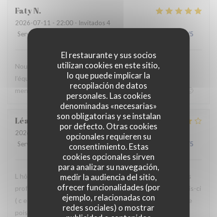
Faty
N
2026-07-11
- 22:00 - Invitados 4
Servicio
:
5
/5
Ambiente
:
5
/5
Menú
:
5
/5
Calidad / Precio
:
4
/5
El restaurante y sus socios
utilizan cookies en este sitio,
Nous avons passé un moment mémorable !! Merci à toute
lo que puede implicar la
l’équipe ! De la cuisine au service en salle sans oublier le dj
recopilación de datos
mention spéciale !Nous reviendrons sûrement sous peu!🙂
personales. Las cookies
denominadas «necesarias»
son obligatorias y se instalan
Léa
K
por defecto. Otras cookies
2026-06-27
- 22:00 - Invitados 5
opcionales requieren su
Servicio
:
5
/5
Ambiente
:
5
/5
Menú
:
3
/5
Calidad / Precio
:
4
/5
consentimiento. Estas
cookies opcionales sirven
para analizar su navegación,
medir la audiencia del sitio,
L hôtesse à l entrée et la serveuse ont été superbes! Très
ofrecer funcionalidades (por
professionnel, accueillante souriante . Par contre cette fois-ci
ejemplo, relacionadas con
( c est la 3 eme fois que je viens) La nourriture était tiède le
redes sociales) o mostrar
poisson et les côtelettes trop cuites. Le Mr qui répond au