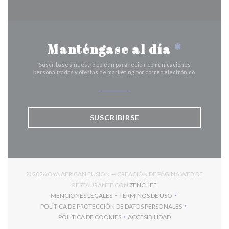
Manténgase al día
*
Suscríbase a nuestro boletín para recibir comunicaciones
personalizadas y ofertas de marketing por correo electrónico.
SUSCRIBIRSE
© 2026 OYA AFRICAN FUSION — CREACIÓN DE PÁGINA WEB DE
((ABRE EN UNA NUEVA V
RESTAURANTE CON
ZENCHEF
MENCIONES LEGALES
TÉRMINOS DE USO
((ABRE EN UNA NUEVA VENTANA))
((ABRE EN UNA NUEVA VENT
POLÍTICA DE PROTECCIÓN DE DATOS PERSONALES
((ABRE EN UNA NUEVA VENTANA))
POLÍTICA DE COOKIES
ACCESIBILIDAD
((ABRE EN UNA NUEVA VENTANA))
((ABRE EN UNA NUEVA VEN