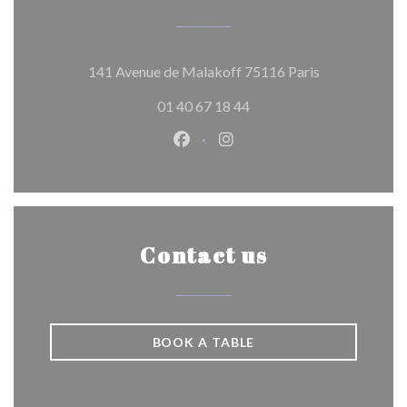
((opens in a 
141 Avenue de Malakoff 75116 Paris
01 40 67 18 44
Facebook ((opens in a new wind
Instagram ((opens in a n
Contact us
BOOK A TABLE