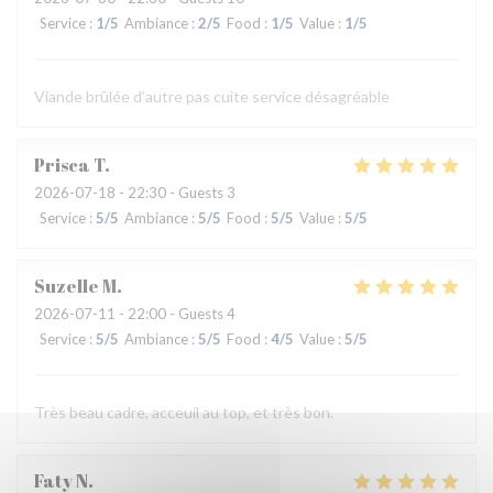
Service
:
1
/5
Ambiance
:
2
/5
Food
:
1
/5
Value
:
1
/5
Viande brûlée d’autre pas cuite service désagréable
Prisca
T
2026-07-18
- 22:30 - Guests 3
Service
:
5
/5
Ambiance
:
5
/5
Food
:
5
/5
Value
:
5
/5
Suzelle
M
2026-07-11
- 22:00 - Guests 4
Service
:
5
/5
Ambiance
:
5
/5
Food
:
4
/5
Value
:
5
/5
Très beau cadre, acceuil au top, et très bon.
Faty
N