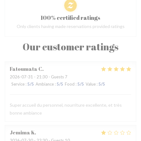
100% certified ratings
Only clients having made reservations provided ratings
Our customer ratings
Fatoumata
C
2026-07-31
- 21:30 - Guests 7
Service
:
5
/5
Ambiance
:
5
/5
Food
:
5
/5
Value
:
5
/5
Super accueil du personnel, nourriture excellente, et très
bonne ambiance
Jemima
K
2026-07-30
- 22:30 - Guests 10