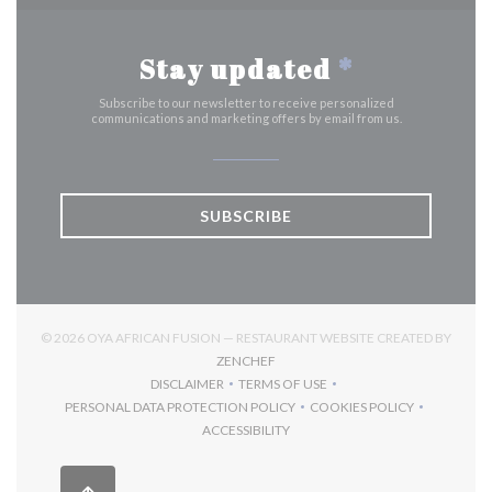
Stay updated
*
Subscribe to our newsletter to receive personalized
communications and marketing offers by email from us.
SUBSCRIBE
© 2026 OYA AFRICAN FUSION — RESTAURANT WEBSITE CREATED BY
((OPENS IN A NEW WINDOW))
ZENCHEF
DISCLAIMER
TERMS OF USE
((OPENS IN A NEW WINDOW))
((OPENS IN A NEW WINDOW))
PERSONAL DATA PROTECTION POLICY
COOKIES POLICY
((OPENS IN A NEW WINDOW))
((OPENS IN A NEW 
ACCESSIBILITY
((OPENS IN A NEW WINDOW))