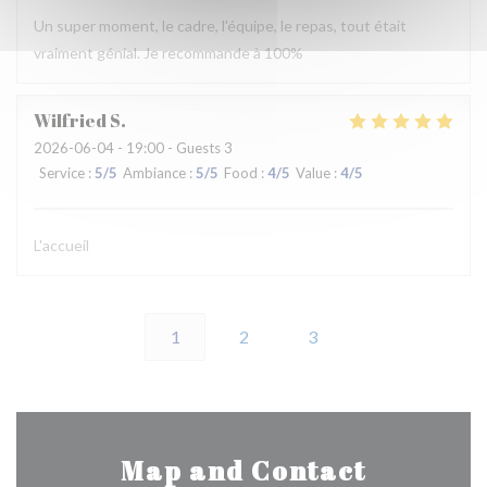
Un super moment, le cadre, l'équipe, le repas, tout était
vraiment génial. Je recommande à 100%
Wilfried
S
2026-06-04
- 19:00 - Guests 3
Service
:
5
/5
Ambiance
:
5
/5
Food
:
4
/5
Value
:
4
/5
L'accueil
1
2
3
Map and Contact