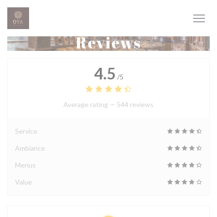
Personalizing your cookie choices
Reviews
4.5
/5
Average rating —
544 reviews
Service
Ambiance
Menus
Value