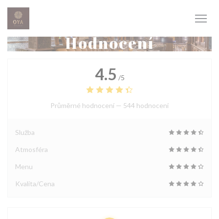
Panel pro správu cookies
Hodnocení
4.5
/5
Průměrné hodnocení —
544 hodnoceni
Služba
Atmosféra
Menu
Kvalita/Cena