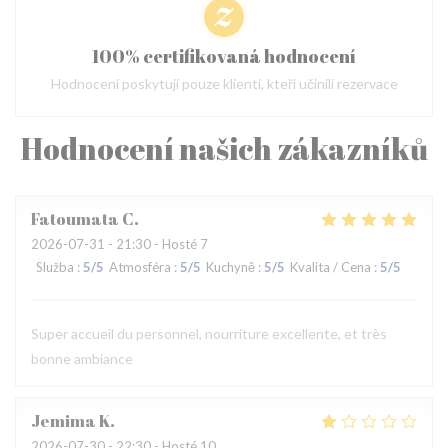
100% certifikovaná hodnocení
Hodnocení poskytují pouze klienti, kteří učinili rezervace
Hodnocení našich zákazníků
Fatoumata
C
2026-07-31
- 21:30 - Hosté 7
Služba
:
5
/5
Atmosféra
:
5
/5
Kuchyně
:
5
/5
Kvalita / Cena
:
5
/5
Super accueil du personnel, nourriture excellente, et très
bonne ambiance
Jemima
K
2026-07-30
- 22:30 - Hosté 10