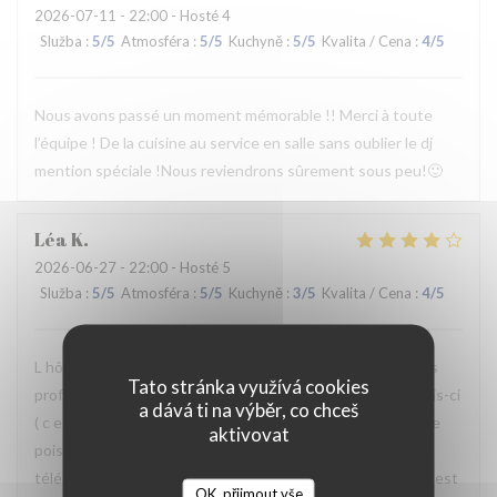
2026-07-11
- 22:00 - Hosté 4
Služba
:
5
/5
Atmosféra
:
5
/5
Kuchyně
:
5
/5
Kvalita / Cena
:
4
/5
Nous avons passé un moment mémorable !! Merci à toute
l’équipe ! De la cuisine au service en salle sans oublier le dj
mention spéciale !Nous reviendrons sûrement sous peu!🙂
Léa
K
2026-06-27
- 22:00 - Hosté 5
Služba
:
5
/5
Atmosféra
:
5
/5
Kuchyně
:
3
/5
Kvalita / Cena
:
4
/5
L hôtesse à l entrée et la serveuse ont été superbes! Très
Tato stránka využívá cookies
professionnel, accueillante souriante . Par contre cette fois-ci
a dává ti na výběr, co chceš
( c est la 3 eme fois que je viens) La nourriture était tiède le
aktivovat
poisson et les côtelettes trop cuites. Le Mr qui répond au
téléphone n est pas très courtois. Dans l ensemble tout s est
OK, přijmout vše